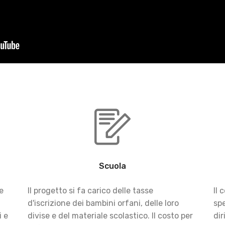
Scuola
e
Il progetto si fa carico delle tasse
Il 
d'iscrizione dei bambini orfani, delle loro
spe
i e
divise e del materiale scolastico. Il costo per
dir