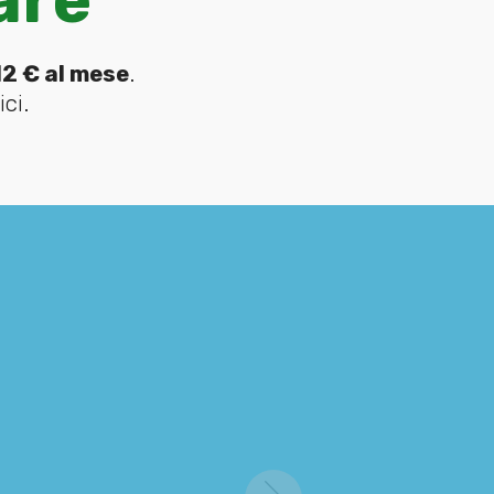
12 € al mese
.
ci.
.