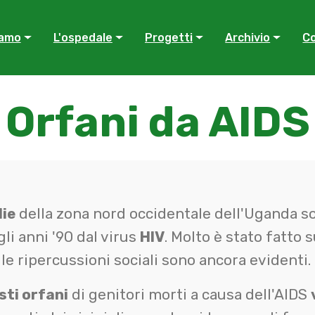
Chi siamo
iamo
L'ospedale
Progetti
Archivio
Co
Orfani da AIDS
lie
della zona nord occidentale dell'Uganda s
li anni '90 dal virus
HIV
. Molto è stato fatto 
 le ripercussioni sociali sono ancora evidenti.
asti orfani
di genitori morti a causa dell'AIDS