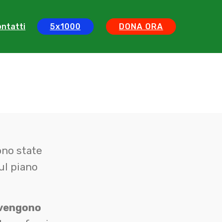
ntatti
5x1000
DONA ORA
ono state
sul piano
vengono