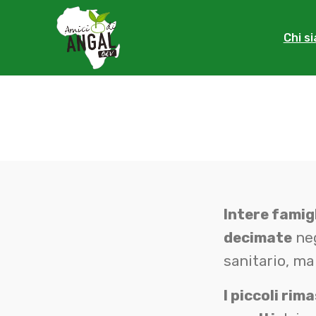
Chi s
Intere famig
decimate
neg
sanitario, ma
I piccoli rim