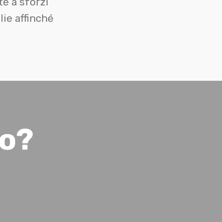
te a sforzi
lie affinché
mo?