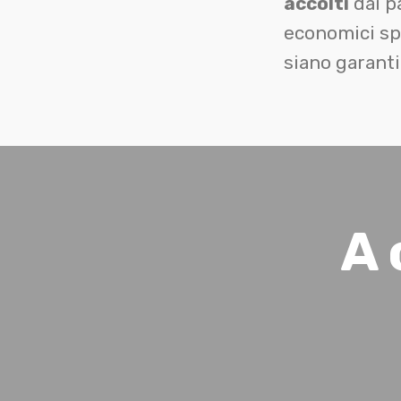
accolti
dai pa
economici spe
siano garanti
A 