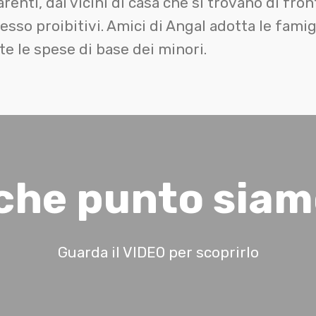
renti, dai vicini di casa che si trovano di fron
sso proibitivi. Amici di Angal adotta le famig
te le spese di base dei minori.
che punto sia
Guarda il VIDEO per scoprirlo